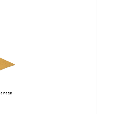
e natur –
Ruco print Welcome natural –
Fingertip – dörrmatt
dörrmatta i kokos
99
kr
179
kr
Läs mera & köp