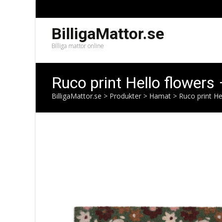
BilligaMattor.se
Billiga mattor online
Ruco print Hello flowers
BilligaMattor.se
>
Produkter
>
Hamat
>
Ruco print He