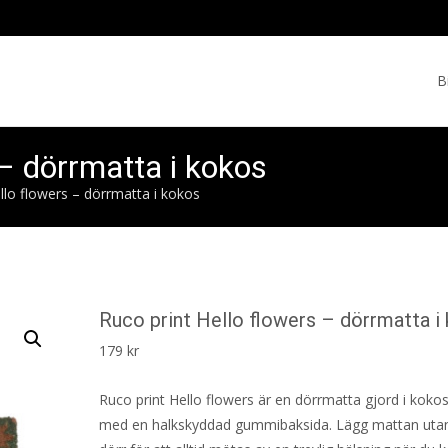
Skip
to
B
cont
 – dörrmatta i kokos
llo flowers – dörrmatta i kokos
Ruco print Hello flowers – dörrmatta i
179
kr
Ruco print Hello flowers är en dörrmatta gjord i kok
med en halkskyddad gummibaksida. Lägg mattan utan