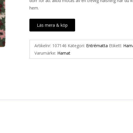
dörr för att alltid mötas av en trevlig hälsning när d
hem.
Läs mera & köp
Artikelnr:
107146
Kategori:
Entrématta
Etikett:
Ham
Varumärke:
Hamat