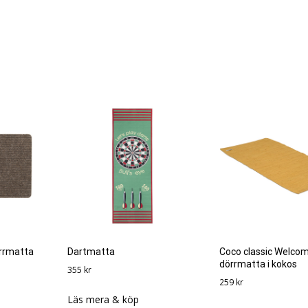
rrmatta
Dartmatta
Coco classic Welcom
dörrmatta i kokos
355
kr
259
kr
Läs mera & köp