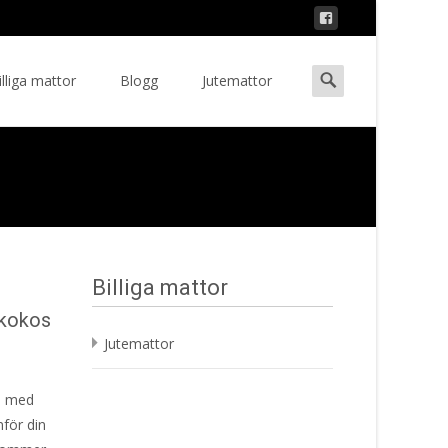
Search
illiga mattor
Blogg
Jutemattor
ent
for:
Billiga mattor
 kokos
Jutemattor
os med
för din