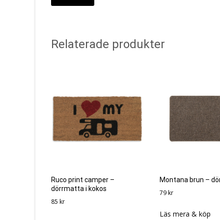
Relaterade produkter
Ruco print camper –
Montana brun – dö
dörrmatta i kokos
79
kr
85
kr
Läs mera & köp