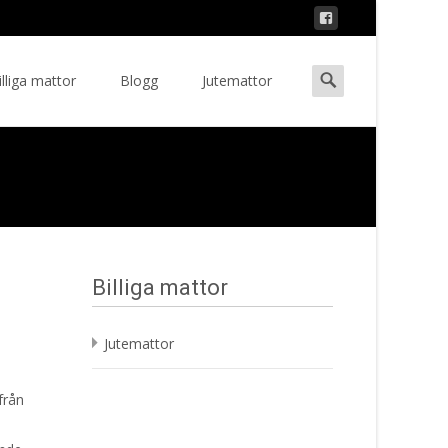
Search
illiga mattor
Blogg
Jutemattor
ent
for:
Billiga mattor
Jutemattor
från