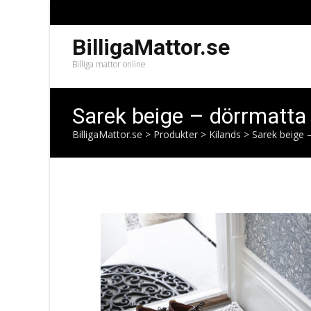
BilligaMattor.se
Billiga mattor online
Sarek beige – dörrmatta
BilligaMattor.se
>
Produkter
>
Kilands
>
Sarek beige 