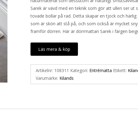
naturmaterial som dessutom är naturligt smutsavvisa
Sarek är vävd med en teknik som gör att ullen ser u
tovade bollar på rad. Detta skapar en tjock och härlig
som är skön att stå på, och som också är mycket sny
framför dörren. Här är dörrmattan Sarek i färgen beig
Läs mera & köp
Artikelnr:
108311
Kategori:
Entrématta
Etikett:
Kilan
Varumärke:
Kilands