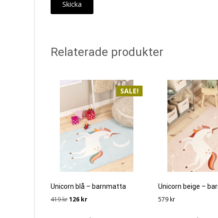
Relaterade produkter
SALE!
Unicorn blå – barnmatta
Unicorn beige – b
Det
Det
419
kr
126
kr
579
kr
ursprungliga
nuvarande