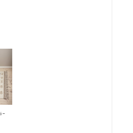
i –
Rainbow beige – barnmatta
Noble guld 54 –
heltäckningsmatta
419
kr
990
kr