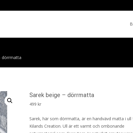
Skip
to
B
cont
– dörrmatta
Sarek beige – dörrmatta
499
kr
Sarek, här som dörrmatta, är en handvävd matta i ull 
Kilands Creation. Ull är ett varmt och ombonande