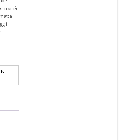
nde.
t som små
 matta
gg i
e.
ds