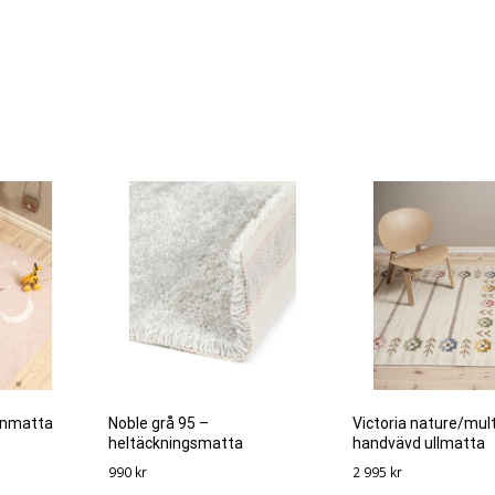
arnmatta
Noble grå 95 –
Victoria nature/mult
heltäckningsmatta
handvävd ullmatta
990
kr
2 995
kr