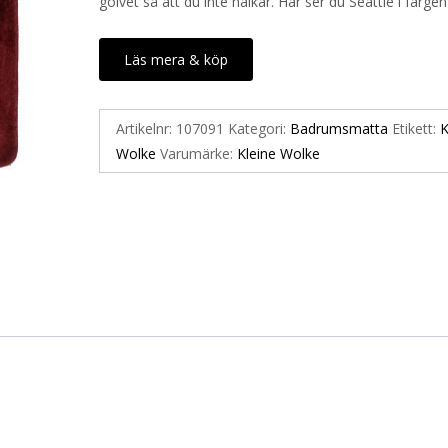
golvet så att du inte halkar. Här ser du Seattle i färge
744 kr.
372 kr.
Läs mera & köp
Artikelnr:
107091
Kategori:
Badrumsmatta
Etikett:
K
Wolke
Varumärke:
Kleine Wolke