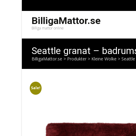
BilligaMattor.se
Billiga mattor online
Seattle granat – badru
BilligaMattor.se
>
Produkter
>
Kleine Wolke
>
Seattl
Sale!