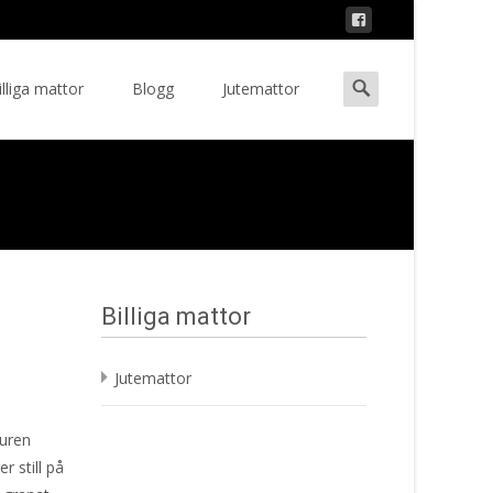
Search
illiga mattor
Blogg
Jutemattor
ent
for:
Billiga mattor
Jutemattor
kuren
 still på