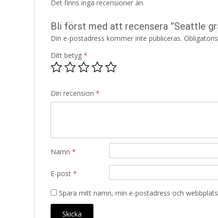
Det finns inga recensioner än.
Bli först med att recensera ”Seattle 
Din e-postadress kommer inte publiceras.
Obligatori
Ditt betyg
*
Din recension
*
Namn
*
E-post
*
Spara mitt namn, min e-postadress och webbplats 