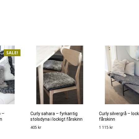
SALE!
p –
Curly sahara – fyrkantig
Curly silvergrå – lock
nn
stolsdyna i lockigt fårskinn
fårskinn
405
kr
1 115
kr
de