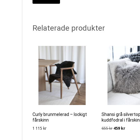
Relaterade produkter
Curly brunmelerad – lockigt
Shansi grå silverto
fårskinn
kuddfodral i fårski
Det
Det
1 115
kr
655
kr
459
kr
ursprungliga
nuvaran