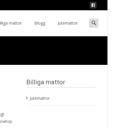
Search
illiga mattor
Blogg
Jutemattor
ent
for:
Billiga mattor
Jutemattor
igt
snowtop.