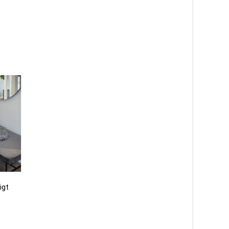
igt
Curly mörkgrå – lockigt
Curly gotlandsgrå – 1
fårskinn
ihopsytt lockigt fårsk
1 115
kr
1 675
kr