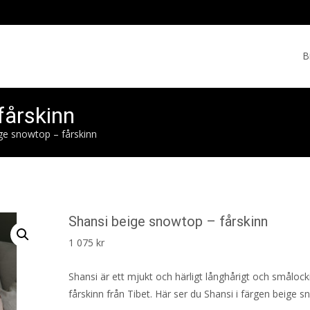
Skip
to
B
cont
fårskinn
ge snowtop – fårskinn
Shansi beige snowtop – fårskinn
1 075
kr
Shansi är ett mjukt och härligt långhårigt och smålock
fårskinn från Tibet. Här ser du Shansi i färgen beige 