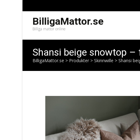
BilligaMattor.se
Billiga mattor online
Shansi beige snowtop – 
BilligaMattor.se
>
Produkter
>
Skinnwille
>
Shansi bei