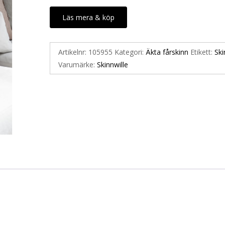
Läs mera & köp
Artikelnr:
105955
Kategori:
Äkta fårskinn
Etikett:
Ski
Varumärke:
Skinnwille