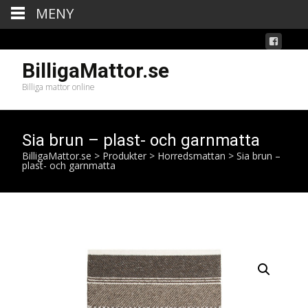
MENY
BilligaMattor.se
Billiga mattor online
Sia brun – plast- och garnmatta
BilligaMattor.se
>
Produkter
>
Horredsmattan
>
Sia brun –
plast- och garnmatta