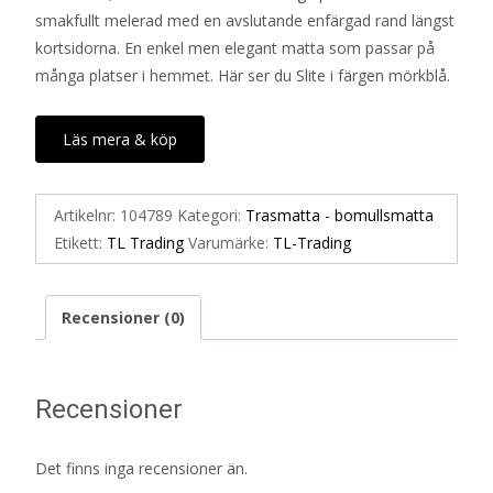
smakfullt melerad med en avslutande enfärgad rand längst
535 kr.
268 kr.
kortsidorna. En enkel men elegant matta som passar på
många platser i hemmet. Här ser du Slite i färgen mörkblå.
Läs mera & köp
Artikelnr:
104789
Kategori:
Trasmatta - bomullsmatta
Etikett:
TL Trading
Varumärke:
TL-Trading
Recensioner (0)
Recensioner
Det finns inga recensioner än.