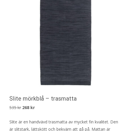
Slite mörkblå – trasmatta
Det
Det
535
kr
268
kr
ursprungliga
nuvarande
Slite är en handvävd trasmatta av mycket fin kvalitet. Den
priset
priset
är slitstark, lättskött och bekväm att gå på. Mattan är
var:
är: