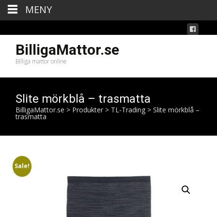
MENY
BilligaMattor.se
Billiga mattor online
Slite mörkblå – trasmatta
BilligaMattor.se
>
Produkter
>
TL-Trading
>
Slite mörkblå –
trasmatta
Sale!