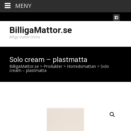
MENY
BilligaMattor.se
Billiga mattor online
Solo cream – plastmatta
BilligaMattor.se
>
Produkter
>
Horredsmattan
>
Solo
cream – plastmatta