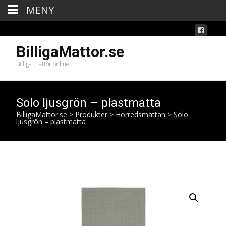
MENY
BilligaMattor.se
Billiga mattor online
Solo ljusgrön – plastmatta
BilligaMattor.se
>
Produkter
>
Horredsmattan
>
Solo
ljusgrön – plastmatta