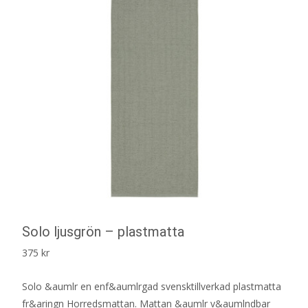
Solo ljusgrön – plastmatta
375
kr
Solo &aumlr en enf&aumlrgad svensktillverkad plastmatta
fr&aringn Horredsmattan. Mattan &aumlr v&aumlndbar