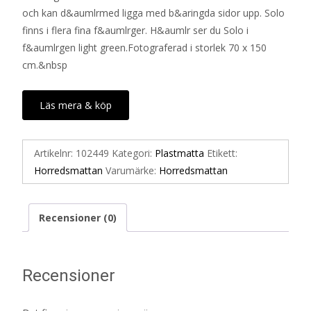
och kan d&aumlrmed ligga med b&aringda sidor upp. Solo
finns i flera fina f&aumlrger. H&aumlr ser du Solo i
f&aumlrgen light green.Fotograferad i storlek 70 x 150
cm.&nbsp
Läs mera & köp
Artikelnr:
102449
Kategori:
Plastmatta
Etikett:
Horredsmattan
Varumärke:
Horredsmattan
Recensioner (0)
Recensioner