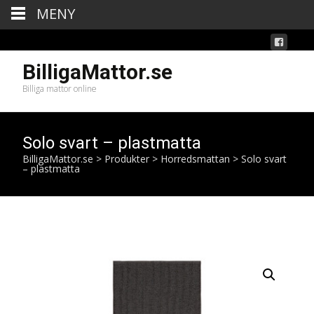
MENY
BilligaMattor.se
Billiga mattor online
Solo svart – plastmatta
BilligaMattor.se
>
Produkter
>
Horredsmattan
>
Solo svart
– plastmatta