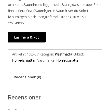
och kan d&aumlrmed ligga med b&aringda sidor upp. Solo
finns i flera fina f&aumlrger. H&aumlr ser du Solo i
f&aumlrgen black.Fotograferad i storlek 70 x 150
cm.&nbsp
Läs mera & köp
Artikelnr:
102457
Kategori:
Plastmatta
Etikett:
Horredsmattan
Varumärke:
Horredsmattan
Recensioner (0)
Recensioner