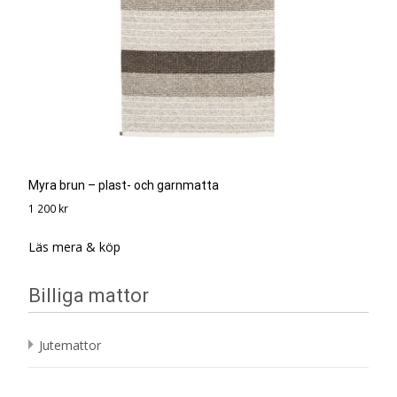
Myra brun – plast- och garnmatta
1 200
kr
Läs mera & köp
Billiga mattor
Jutemattor