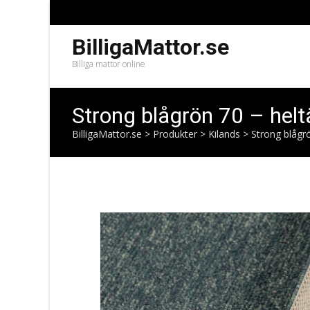
BilligaMattor.se
Billiga mattor online
Strong blågrön 70 – hel
BilligaMattor.se
>
Produkter
>
Kilands
>
Strong blågr