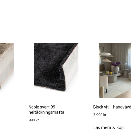
Noble svart 99 –
Block vit – handväv
heltäckningsmatta
3 990
kr
990
kr
Läs mera & köp