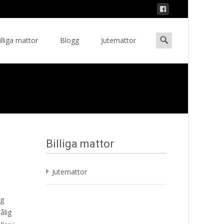
Search
illiga mattor
Blogg
Jutemattor
ent
for:
Billiga mattor
Jutemattor
gg
ålig