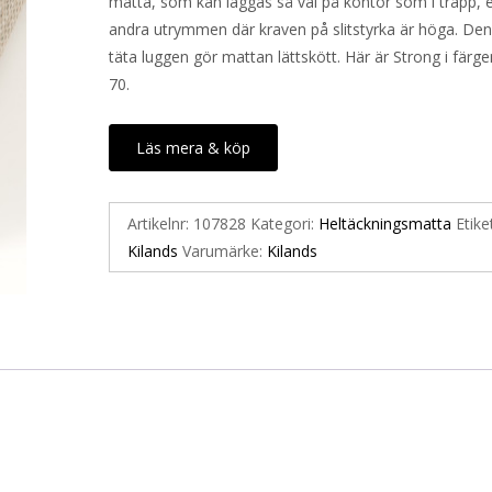
matta, som kan läggas så väl på kontor som i trapp, el
andra utrymmen där kraven på slitstyrka är höga. Den
täta luggen gör mattan lättskött. Här är Strong i färg
70.
Läs mera & köp
Artikelnr:
107828
Kategori:
Heltäckningsmatta
Etike
Kilands
Varumärke:
Kilands