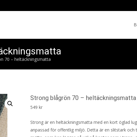
Skip
to
B
cont
täckningsmatta
ön 70 – heltäckningsmatta
Strong blågrön 70 – heltäckningsmatta
549
kr
Strong är en heltäckningsmatta med en kort öglad lu
anpassad för offentlig miljö. Detta är en slitstark och t