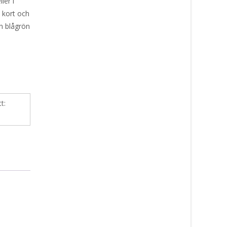
ler i
 kort och
en blågrön
tt: