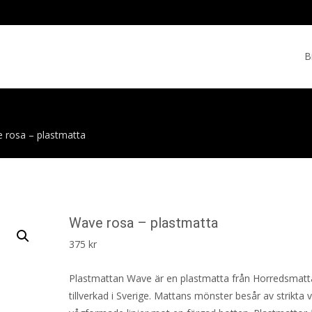
Skip
to
B
cont
 rosa – plastmatta
Wave rosa – plastmatta
375
kr
Plastmattan Wave är en plastmatta från Horredsmatt
tillverkad i Sverige. Mattans mönster besår av strikta v