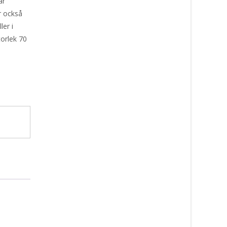
är
r också
ler i
torlek 70