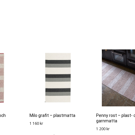
och
Milo grafit – plastmatta
Penny rost – plast- 
garnmatta
1 160
kr
1 200
kr