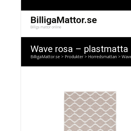
BilligaMattor.se
Billiga mattor online
Wave rosa – plastmatta
BilligaMattor.se
>
Produkter
>
Horredsmattan
>
Wave