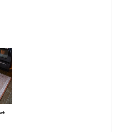
och
Penny grön – plast- och
Penny blå – plast- oc
garnmatta
garnmatta
1 200
kr
1 200
kr