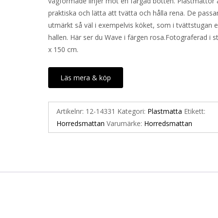
vågformade linjer mot en färgad botten. Plastmattor 
praktiska och lätta att tvätta och hålla rena. De passa
utmärkt så väl i exempelvis köket, som i tvättstugan el
hallen. Här ser du Wave i färgen rosa.Fotograferad i s
x 150 cm.
Läs mera & köp
Artikelnr:
12-14331
Kategori:
Plastmatta
Etikett:
Horredsmattan
Varumärke:
Horredsmattan