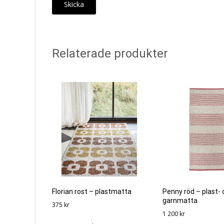
Relaterade produkter
Florian rost – plastmatta
Penny röd – plast- 
garnmatta
375
kr
1 200
kr