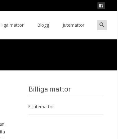
Search
illiga mattor
Blogg
Jutemattor
ent
for:
Billiga mattor
Jutemattor
an,
ita