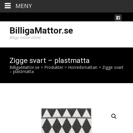
MENY
BilligaMattor.se
Billiga mattor online
Zigge svart – plastmatta
BilligaMattor.se
>
Produkter
>
Horredsmattan
>
Zigge svart
– plastmatta