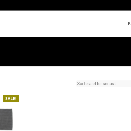
Skip
to
B
cont
SALE!