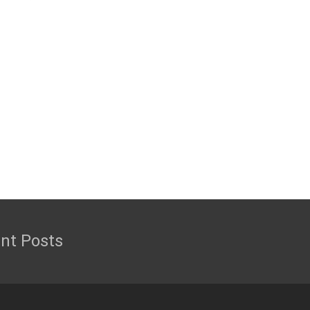
ande
nt Posts