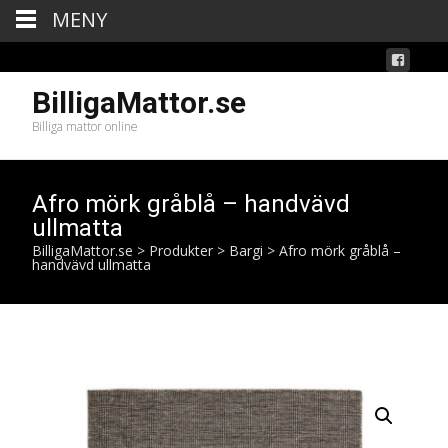
MENY
BilligaMattor.se
Billiga mattor online
Afro mörk gråblå – handvävd
ullmatta
BilligaMattor.se
>
Produkter
>
Bargi
>
Afro mörk gråblå –
handvävd ullmatta