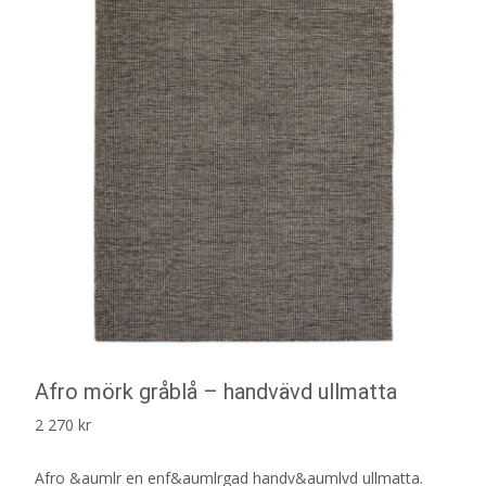
Afro mörk gråblå – handvävd ullmatta
2 270
kr
Afro &aumlr en enf&aumlrgad handv&aumlvd ullmatta.