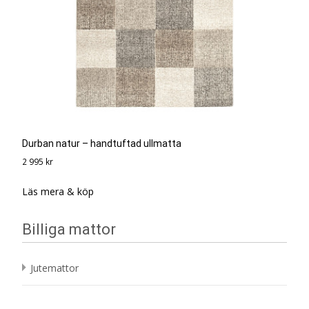
Durban natur – handtuftad ullmatta
2 995
kr
Läs mera & köp
Billiga mattor
Jutemattor