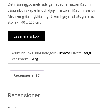
Det n&aringgot melerade garnet som mattan &aumlr
v&aumlvd i skapar liv och djup i mattan. H&aumlr ser du
Afro i en gr&aringbl&aring f&aumlrgnyans.Fotograferad i
storlek 140 x 200 cm.
Läs mera & köp
Artikelnr:
15-11004
Kategori:
Ullmatta
Etikett:
Bargi
Varumärke:
Bargi
Recensioner (0)
Recensioner