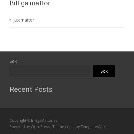
Billiga mattor
Jutemattor
Sök
Sök
Recent Posts
Copyright © BilligaMattor.se
Powered by WordPress
, Theme
i-craft
by TemplatesNext.