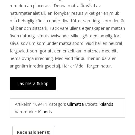
rum den än placeras i. Denna matta är vävd av
naturmaterialet ull, en förnybar resurs vilket ger en mjuk
och behaglig känsla under dina fötter samtidigt som den är
hållbar och slitstark. Tack vare ullens egenskaper är mattan
även naturligt smutsavvisande, vilket gör den lämplig för
såväl sovrum som under matsalsbord. Vidd har en neutral
färgpalett som gör att den enkelt kan matchas med ditt
hems övriga inredning. Med Vidd får du mer än bara en
angenäm inredningsdetalj. Här är Vidd i färgen natur.
Läs mera & köp
Artikelnr:
109411
Kategori:
Ullmatta
Etikett:
Kilands
Varumärke:
Kilands
Recensioner (0)