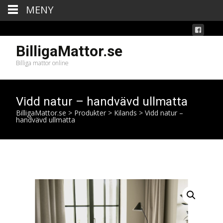
MENY
BilligaMattor.se
Billiga mattor online
Vidd natur – handvävd ullmatta
BilligaMattor.se
>
Produkter
>
Kilands
>
Vidd natur –
handvävd ullmatta