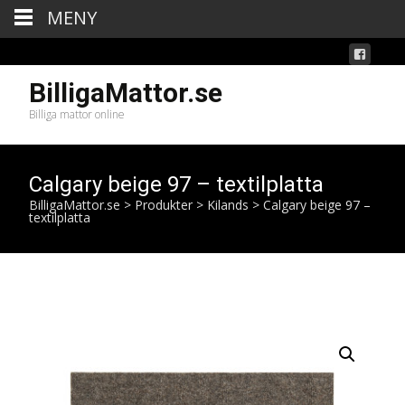
MENY
BilligaMattor.se
Billiga mattor online
Calgary beige 97 – textilplatta
BilligaMattor.se
>
Produkter
>
Kilands
>
Calgary beige 97 –
textilplatta