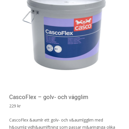
CascoFlex – golv- och vägglim
229
kr
CascoFlex &aumlr ett golv- och v&aumlgglim med
h&oumlg vidh&aumlftning som passar m&aringnga olika