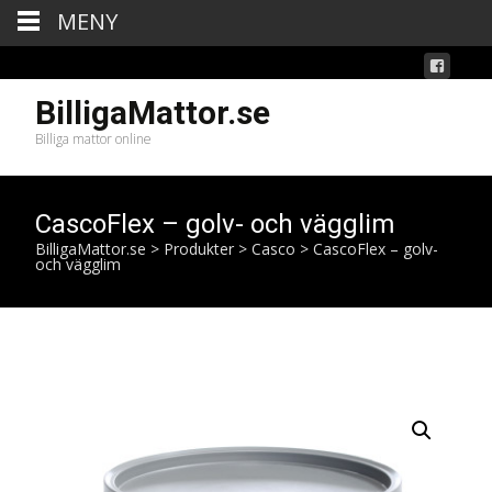
MENY
BilligaMattor.se
Billiga mattor online
CascoFlex – golv- och vägglim
BilligaMattor.se
>
Produkter
>
Casco
>
CascoFlex – golv-
och vägglim