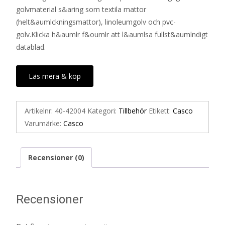
golvmaterial s&aring som textila mattor
(helt&aumlckningsmattor), linoleumgolv och pvc-
golv.Klicka h&aumlr f&oumlr att l&aumlsa fullst&aumlndigt
datablad.
Läs mera & köp
Artikelnr:
40-42004
Kategori:
Tillbehör
Etikett:
Casco
Varumärke:
Casco
Recensioner (0)
Recensioner