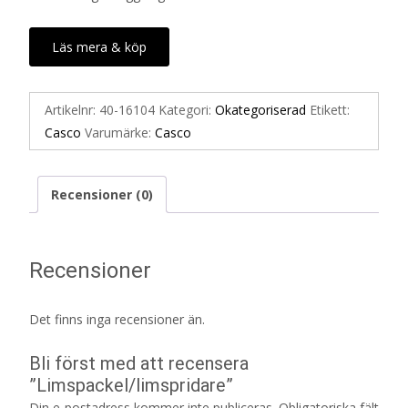
Läs mera & köp
Artikelnr:
40-16104
Kategori:
Okategoriserad
Etikett:
Casco
Varumärke:
Casco
Recensioner (0)
Recensioner
Det finns inga recensioner än.
Bli först med att recensera
”Limspackel/limspridare”
Din e-postadress kommer inte publiceras.
Obligatoriska fält