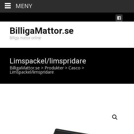
MENY
BilligaMattor.se
Billiga mattor online
Limspackel/limspridare
BilligaMattor.se
>
Produkter
>
Casco
>
Limspackel/limspridare