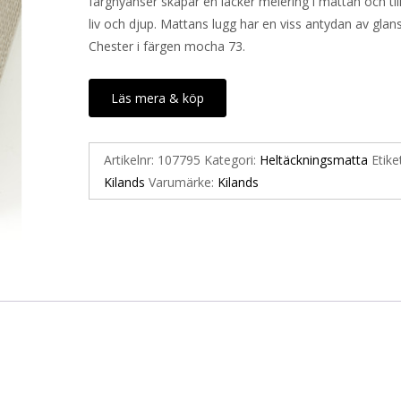
färgnyanser skapar en läcker melering i mattan och til
liv och djup. Mattans lugg har en viss antydan av glans
Chester i färgen mocha 73.
Läs mera & köp
Artikelnr:
107795
Kategori:
Heltäckningsmatta
Etike
Kilands
Varumärke:
Kilands