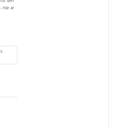
lför den
. Här är
tt: