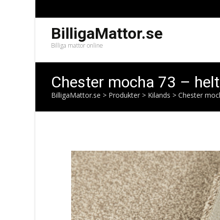
BilligaMattor.se
Billiga mattor online
Chester mocha 73 – hel
BilligaMattor.se
>
Produkter
>
Kilands
>
Chester moch