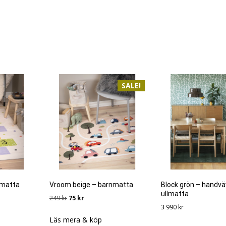
SALE!
nmatta
Vroom beige – barnmatta
Block grön – handv
ullmatta
Det
Det
249
kr
75
kr
3 990
kr
ursprungliga
nuvarande
priset
priset
Läs mera & köp