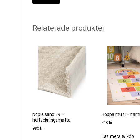
Relaterade produkter
Noble sand 39 –
Hoppa multi – bar
heltäckningsmatta
419
kr
990
kr
Läs mera & köp