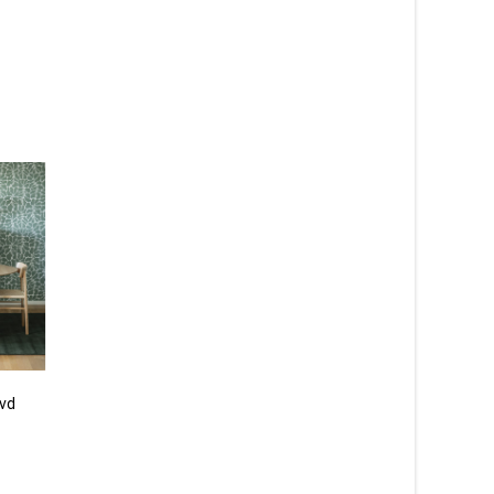
ävd
Victoria nature/multi –
Unicorn beige – bar
handvävd ullmatta
579
kr
2 995
kr
Läs mera & köp