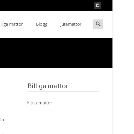
Search
illiga mattor
Blogg
Jutemattor
ent
for:
Billiga mattor
a
Jutemattor
ön