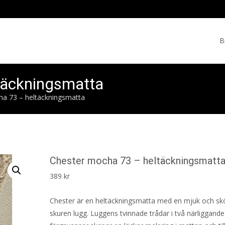
Skip
to
B
cont
täckningsmatta
a 73 – heltäckningsmatta
Chester mocha 73 – heltäckningsmatt
389
kr
Chester är en heltäckningsmatta med en mjuk och sk
skuren lugg. Luggens tvinnade trådar i två närliggande