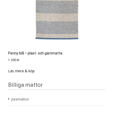
Penny blå – plast- och garnmatta
1 200
kr
Läs mera & köp
Billiga mattor
Jutemattor