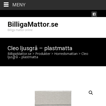
MENY
BilligaMattor.se
Billiga mattor online
Cleo ljusgrå – plastmatta
BilligaMattor.se
>
Produkter
>
Horredsmattan
>
Cleo
ljusgrå – plastmatta