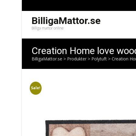
BilligaMattor.se
Billiga mattor online
Creation Home love woo
BilligaMattor.se
>
Produkter
>
Polytuft
>
Creation Ho
Sale!