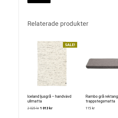
Relaterade produkter
SALE!
Iceland ljusgrå – handvävd
Rambo grå rektang
ullmatta
trappstegsmatta
Det
Det
2 025
kr
1 013
kr
115
kr
ursprungliga
nuvarande