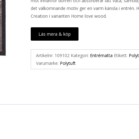
mot innanför dörren och absorberar lätt väta, samtid
349 kr.
175 kr.
det välkomnande motiv ger en varm känsla i entrén. H
Creation i varianten Home love wood.
Läs mera & köp
Artikelnr:
109102
Kategori:
Entrématta
Etikett:
Polyt
Varumärke:
Polytuft