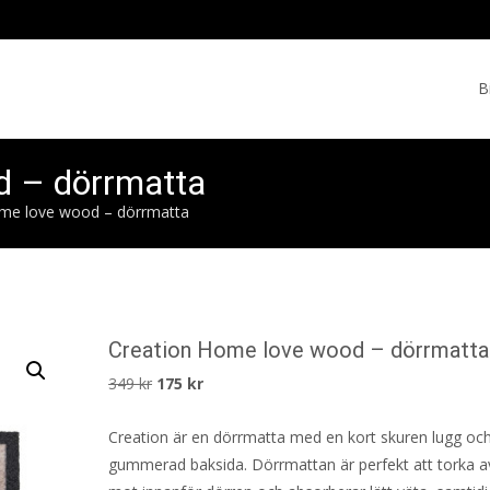
Skip
to
B
cont
d – dörrmatta
me love wood – dörrmatta
Creation Home love wood – dörrmatta
Det
Det
349
kr
175
kr
ursprungliga
nuvarande
Creation är en dörrmatta med en kort skuren lugg oc
priset
priset
gummerad baksida. Dörrmattan är perfekt att torka a
var:
är: