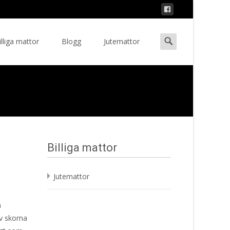
Search
illiga mattor
Blogg
Jutemattor
ent
for:
Billiga mattor
Jutemattor
h
v skorna