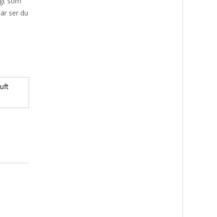
igt som
är ser du
uft