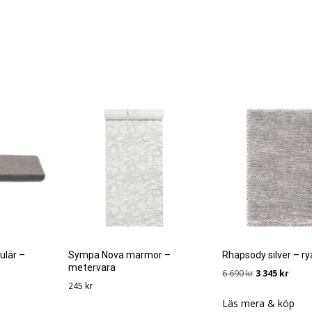
ulär –
Sympa Nova marmor –
Rhapsody silver – r
metervara
Det
Det
6 690
kr
3 345
kr
245
kr
ursprungliga
nuvar
priset
priset
Läs mera & köp