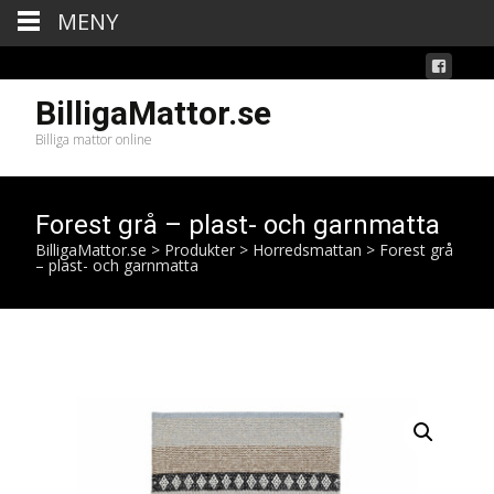
MENY
BilligaMattor.se
Billiga mattor online
Forest grå – plast- och garnmatta
BilligaMattor.se
>
Produkter
>
Horredsmattan
>
Forest grå
– plast- och garnmatta