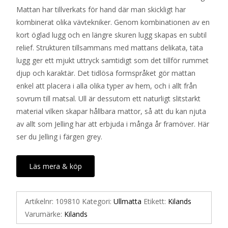
Mattan har tillverkats för hand där man skickligt har
kombinerat olika vävtekniker. Genom kombinationen av en
kort öglad lugg och en längre skuren lugg skapas en subtil
relief. Strukturen tillsammans med mattans delikata, täta
lugg ger ett mjukt uttryck samtidigt som det tillför rummet
djup och karaktär. Det tidlösa formspråket gör mattan
enkel att placera i alla olika typer av hem, och i allt från
sovrum till matsal. Ull är dessutom ett naturligt slitstarkt
material vilken skapar hållbara mattor, så att du kan njuta
av allt som Jelling har att erbjuda i många år framöver. Här
ser du Jelling i färgen grey.
Läs mera & köp
Artikelnr:
109810
Kategori:
Ullmatta
Etikett:
Kilands
Varumärke:
Kilands