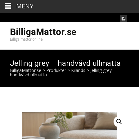
MENY
BilligaMattor.se
Billiga mattor online
Jelling grey – handvävd ullmatta
BilligaMattor.se
>
Produkter
>
Kilands
>
Jelling grey –
handvävd ullmatta