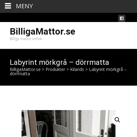
MENY
BilligaMattor.se
Billiga mattor online
Labyrint mörkgrå – dörrmatta
BilligaMattor.se
>
Produkter
>
Kilands
>
Labyrint mörkgrå –
dörrmatta