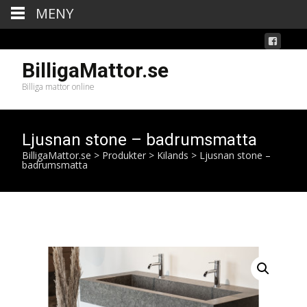
MENY
BilligaMattor.se
Billiga mattor online
Ljusnan stone – badrumsmatta
BilligaMattor.se
>
Produkter
>
Kilands
>
Ljusnan stone –
badrumsmatta