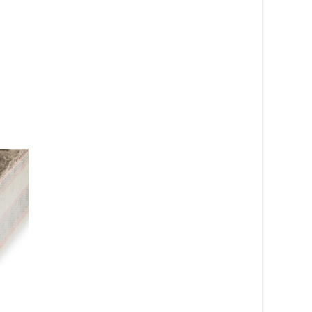
Noble grafit 97-
Unicorn blå – barnma