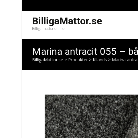
BilligaMattor.se
Billiga mattor online
Marina antracit 055 – b
BilligaMattor.se
>
Produkter
>
Kilands
>
Marina antra