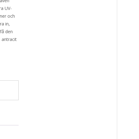
 även
ra UV-
aner och
ra in,
 få den
 antracit