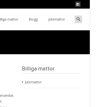
Search
illiga mattor
Blogg
Jutemattor
ent
for:
Billiga mattor
Jutemattor
 användas
ch