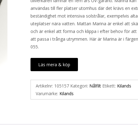
tillverkaren lämnar en fem års UV-garanti. Marina kan
användas till fler platser utomhus där det krävs en ext
beständighet mot intensiva solstrålar, exempelvis alt
uteplatser nära vatten. Mattan Marina är enkel att skä
och är enkel att forma och klippa i efter behov för att
att passa i trånga utrymmen. Här är Marina är i färgen
055.
Läs mera & köp
Artikelnr:
105157
Kategori:
Nålfilt
Etikett:
Kilands
Varumärke:
Kilands