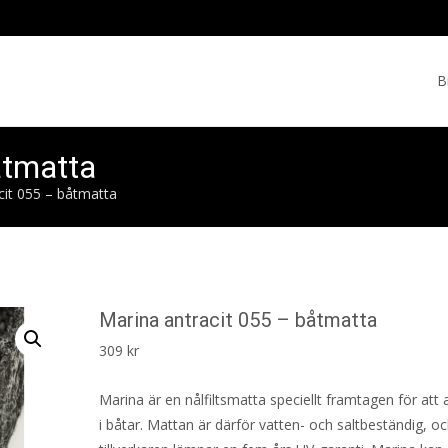
Skip
to
B
cont
åtmatta
cit 055 – båtmatta
Marina antracit 055 – båtmatta
309
kr
Marina är en nålfiltsmatta speciellt framtagen för att
i båtar. Mattan är därför vatten- och saltbeständig, o