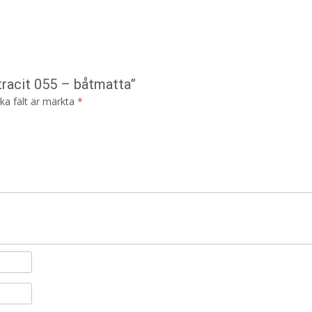
tracit 055 – båtmatta”
ska fält är märkta
*