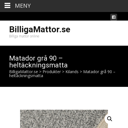
MENY
BilligaMattor.se
Billiga mattor online
Matador grå 90 –
heltäckningsmatta
BilligaMattor.se
>
Produkter
>
Kilands
>
Matador grå 90 –
heltäckningsmatta