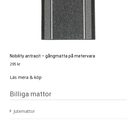
Nobility antracit – gångmatta på metervara
295
kr
Läs mera & köp
Billiga mattor
Jutemattor