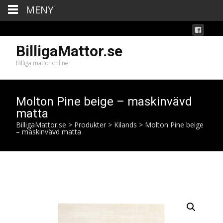
MENY
BilligaMattor.se
Billiga mattor online
Molton Pine beige – maskinvävd
matta
BilligaMattor.se
>
Produkter
>
Kilands
>
Molton Pine beige
– maskinvävd matta