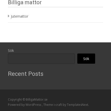
Billiga mattor
Jutemattor
Sök
Sök
Recent Posts
Copyright © BilligaMattor.se
Powered by WordPress
, Theme
i-craft
by TemplatesNext.