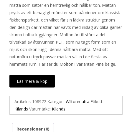
matta som sätter en hemtrevlig och hållbar ton. Mattan
pryds av ett behagligt mönster som påminner om klassisk
fiskbensparkett, och vilket får sin läckra struktur genom
den design där mattan har vävts med inslag av olika garner
skurna i olika lugglängder. Molton är till största del
tillverkad av återvunnen PET, som nu tagit form som en
mjuk och skön lugg i denna hållbara matta. Med sitt
naturnära uttryck passar mattan väl in i de flesta av
hemmets rum. Här ser du Molton i varianten Pine beige.
Läs mera & köp
Artikelnr:
108972
Kategori:
Wiltonmatta
Etikett:
Kilands
Varumärke:
Kilands
Recensioner (0)