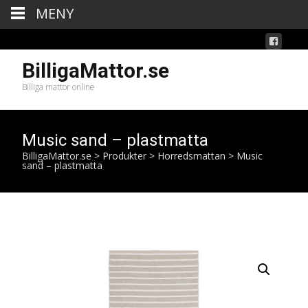
MENY
BilligaMattor.se
Billiga mattor online
Music sand – plastmatta
BilligaMattor.se
>
Produkter
>
Horredsmattan
>
Music
sand – plastmatta