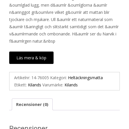
&oumlglad lugg, men d&aumlr &oumlglorna &aumlr
n&aringgot gr&oumlvre vilket g&oumlr att mattan blir
tjockare och mjukare. Ull &aumlr ett naturmatieral som
&aumlr t&aringligt och slitstarkt samtidigt som det &aumlr
v&aumlrmande och ombonande. H&aumlr ser du Narvik i
f&aumlrgen natur.&nbsp
Läs mera & köp
Artikelnr:
14-76005
Kategori:
Heltäckningsmatta
Etikett:
Kilands
Varumärke:
Kilands
Recensioner (0)
Recensioner