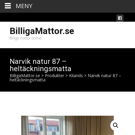
MENY
BilligaMattor.se
Billiga mattor online
Narvik natur 87 –
heltäckningsmatta
BilligaMattor.se
>
Produkter
>
Kilands
>
Narvik natur 87 –
heltäckningsmatta