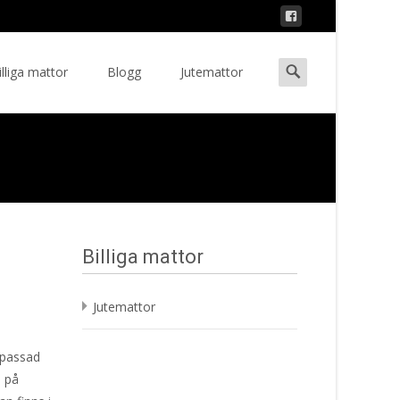
Search
illiga mattor
Blogg
Jutemattor
ent
for:
Billiga mattor
Jutemattor
npassad
e på