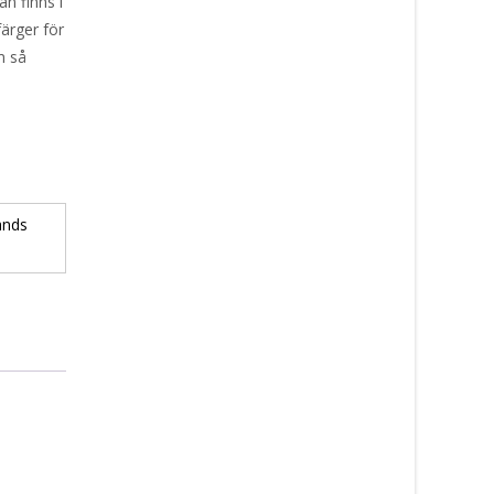
n finns i
färger för
m så
ands