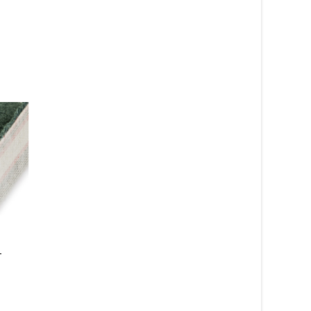
–
Hoppa multi – barnmatta
Noble blå 78 –
heltäckningsmatta
419
kr
990
kr
Läs mera & köp