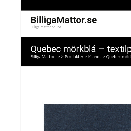
BilligaMattor.se
Billiga mattor online
Quebec mörkblå – textilp
BilligaMattor.se
>
Produkter
>
Kilands
>
Quebec mörkb