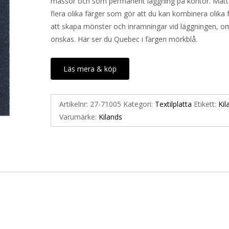
mässor och som permanent läggning på kontor. Matta
flera olika färger som gör att du kan kombinera olika 
att skapa mönster och inramningar vid läggningen, o
önskas. Här ser du Quebec i färgen mörkblå.
Läs mera & köp
Artikelnr:
27-71005
Kategori:
Textilplatta
Etikett:
Kil
Varumärke:
Kilands