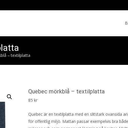
Skip
to
B
cont
latta
lå – textilplatta
Quebec mörkblå – textilplatta
85
kr
Quebec är en textilplatta med en slitstark ovansida a
för offentlig miljö. Mattan passar exempelvis bra båd