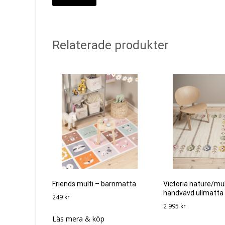
Relaterade produkter
Friends multi – barnmatta
Victoria nature/mul
handvävd ullmatta
249
kr
2 995
kr
Läs mera & köp