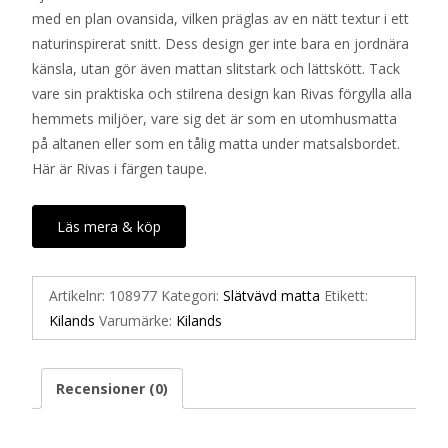
med en plan ovansida, vilken präglas av en nätt textur i ett
naturinspirerat snitt. Dess design ger inte bara en jordnära
känsla, utan gör även mattan slitstark och lättskött. Tack
vare sin praktiska och stilrena design kan Rivas förgylla alla
hemmets miljöer, vare sig det är som en utomhusmatta
på altanen eller som en tålig matta under matsalsbordet.
Här är Rivas i färgen taupe.
Läs mera & köp
Artikelnr:
108977
Kategori:
Slätvävd matta
Etikett:
Kilands
Varumärke:
Kilands
Recensioner (0)