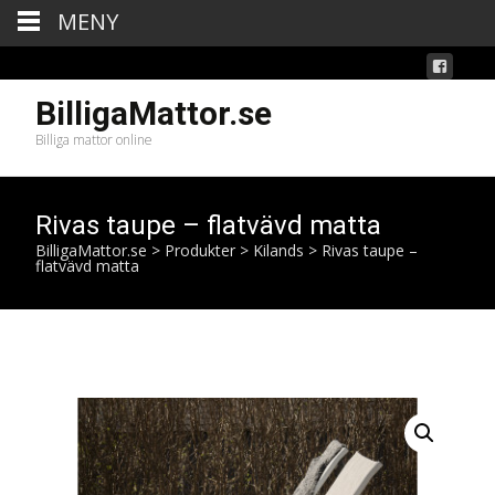
MENY
BilligaMattor.se
Billiga mattor online
Rivas taupe – flatvävd matta
BilligaMattor.se
>
Produkter
>
Kilands
>
Rivas taupe –
flatvävd matta