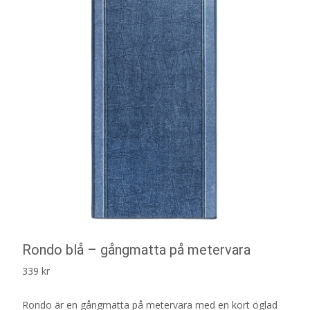
Rondo blå – gångmatta på metervara
339
kr
Rondo är en gångmatta på metervara med en kort öglad