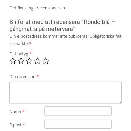
Det finns inga recensioner än.
Bli först med att recensera ”Rondo blå –
gångmatta på metervara”
Din e-postadress kommer inte publiceras.
Obligatoriska fält
är märkta
*
Ditt betyg
*
Din recension
*
Namn
*
E-post
*