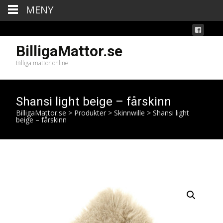
MENY
BilligaMattor.se
Billiga mattor online
Shansi light beige – fårskinn
BilligaMattor.se
>
Produkter
>
Skinnwille
>
Shansi light
beige – fårskinn