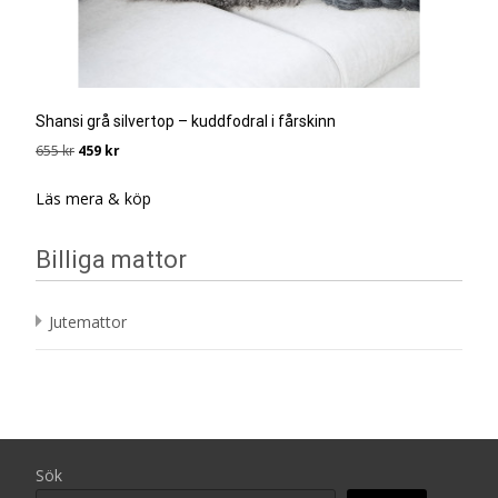
Shansi grå silvertop – kuddfodral i fårskinn
Det
Det
655
kr
459
kr
ursprungliga
nuvarande
priset
priset
Läs mera & köp
var:
är:
655 kr.
459 kr.
Billiga mattor
Jutemattor
Sök