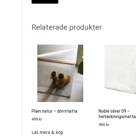
Relaterade produkter
Plain natur – dörrmatta
Noble silver 09 –
heltäckningsmatta
499
kr
990
kr
Läs mera & köp