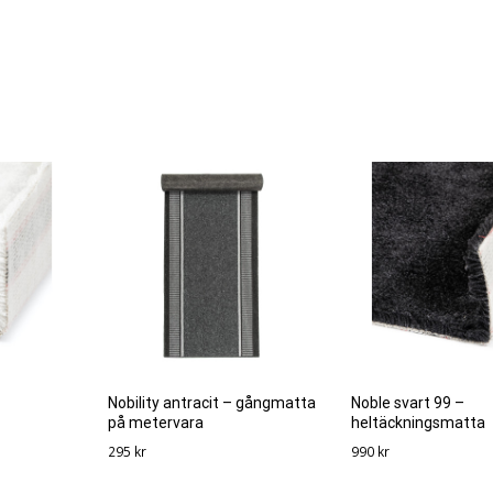
Nobility antracit – gångmatta
Noble svart 99 –
på metervara
heltäckningsmatta
295
kr
990
kr