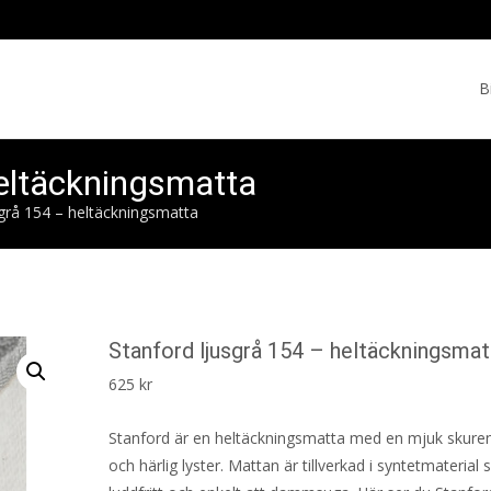
Skip
to
B
cont
heltäckningsmatta
sgrå 154 – heltäckningsmatta
Stanford ljusgrå 154 – heltäckningsmat
625
kr
Stanford är en heltäckningsmatta med en mjuk skuren
och härlig lyster. Mattan är tillverkad i syntetmaterial