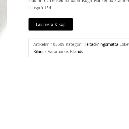
luddfritt och enkelt att dammsuga. Här ser du Stanford
i ljusgrå 154.
Läs mera & köp
Artikelnr:
103508
Kategori:
Heltäckningsmatta
Etike
Kilands
Varumärke:
Kilands