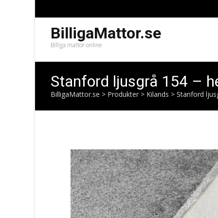
BilligaMattor.se
Billiga mattor online
Stanford ljusgrå 154 – 
BilligaMattor.se
>
Produkter
>
Kilands
>
Stanford lju