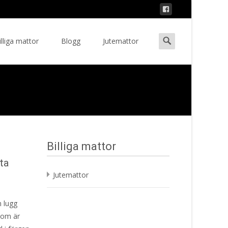
Search
illiga mattor
Blogg
Jutemattor
ent
for:
Billiga mattor
ta
Jutemattor
 lugg
 som är