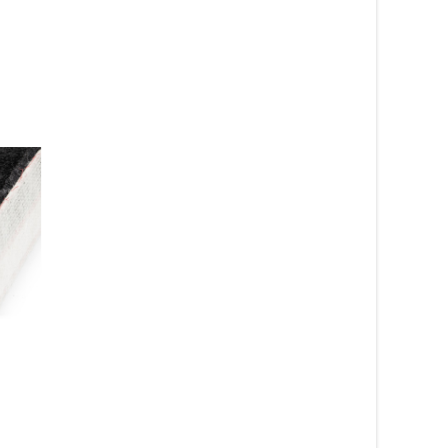
Noble röd 19 –
Noble mörkgrön 29 –
heltäckningsmatta
heltäckningsmatta
990
kr
990
kr