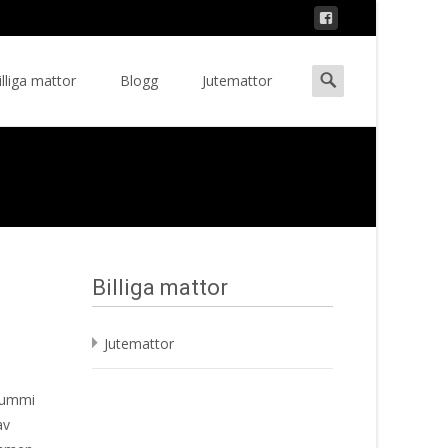
Search
illiga mattor
Blogg
Jutemattor
ent
for:
Billiga mattor
Jutemattor
 gummi
av