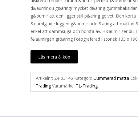
diskreta romber. Tirana &aumlr perfekt f&oumlr utr
1
889 kr.
d&aumlr du g&aringr mycket d&aring gummibaksidan
270 kr.
g&oumlr att den ligger still p&aring golvet. Den korta
&oumlglade luggen g&oumlr ocks&aring att mattan 
enkel att dammsuga och borsta av. H&aumlr ser du Ti
f&aumlrgen gr&aring.Fotograferad i storlek 133 x 190
Läs mera & köp
Artikelnr:
24-03146
Kategori:
Gummerad matta
Etik
Trading
Varumärke:
TL-Trading