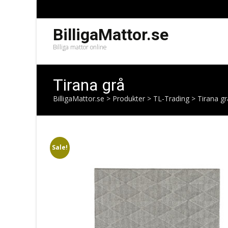
BilligaMattor.se
Billiga mattor online
Tirana grå
BilligaMattor.se
>
Produkter
>
TL-Trading
>
Tirana gr
Sale!