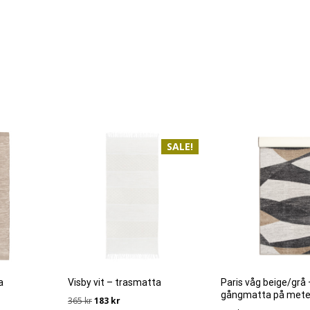
SALE!
a
Visby vit – trasmatta
Paris våg beige/grå 
gångmatta på mete
Det
Det
365
kr
183
kr