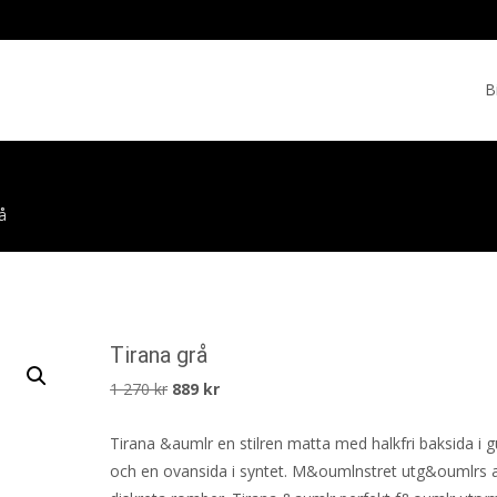
Skip
to
B
cont
å
Tirana grå
Det
Det
1 270
kr
889
kr
ursprungliga
nuvarande
Tirana &aumlr en stilren matta med halkfri baksida i
priset
priset
och en ovansida i syntet. M&oumlnstret utg&oumlrs 
var:
är: