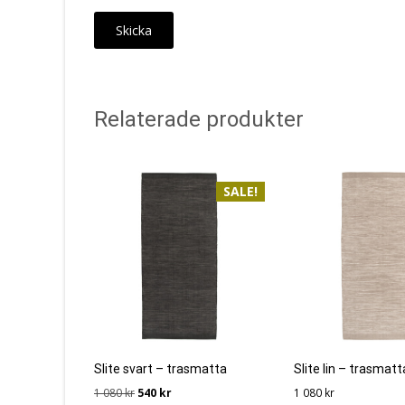
Relaterade produkter
SALE!
Slite svart – trasmatta
Slite lin – trasmatt
Det
Det
1 080
kr
540
kr
1 080
kr