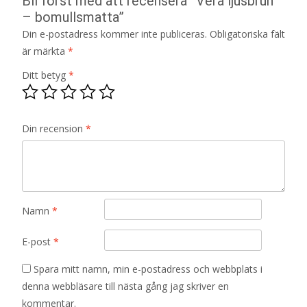
Bli först med att recensera ”Vera ljusbrun
– bomullsmatta”
Din e-postadress kommer inte publiceras.
Obligatoriska fält
är märkta
*
Ditt betyg
*
Din recension
*
Namn
*
E-post
*
Spara mitt namn, min e-postadress och webbplats i
denna webbläsare till nästa gång jag skriver en
kommentar.