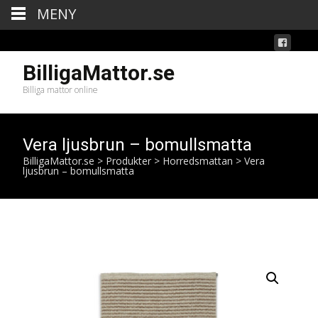
MENY
BilligaMattor.se
Billiga mattor online
Vera ljusbrun – bomullsmatta
BilligaMattor.se
>
Produkter
>
Horredsmattan
>
Vera
ljusbrun – bomullsmatta