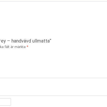
grey – handvävd ullmatta”
ska fält är märkta
*