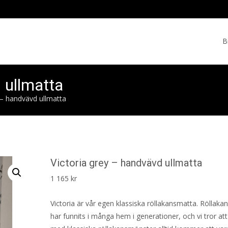
Skip
to
B
cont
 ullmatta
 – handvävd ullmatta
Victoria grey – handvävd ullmatta
1 165
kr
Victoria är vår egen klassiska röllakansmatta. Röllak
har funnits i många hem i generationer, och vi tror at