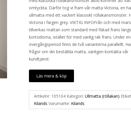
med klassiska röllakansmönster alltid kommer att var
omtyckta. Därför tog vi fram vår matta Victoria, en h
ullmatta med ett vackert klassiskt röllakansmönster. H
Victoria i färgen grey. VIKTIG INFOFrån och med mar
tillverkas mattan som standard med flätad frans läng
kortsidorna, istället för med vanlig rak frans. Under en
övergångsperiod finns de två varianterna parallellt. Ha
frågor om din beställda matta, vänligen kontakta vår
kundtjänst.
Läs mera & köp
Artikelnr:
105104
Kategori:
Ullmatta (röllakan)
Etiket
Kilands
Varumärke:
Kilands