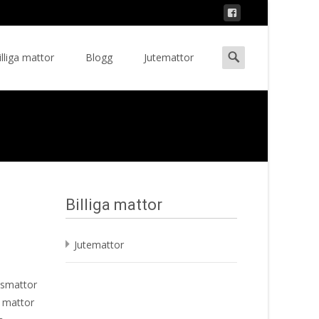
Search
illiga mattor
Blogg
Jutemattor
ent
for:
Billiga mattor
Jutemattor
ansmattor
t mattor