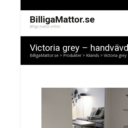
BilligaMattor.se
Billiga mattor online
Victoria grey – handvävd
BilligaMattor.se
>
Produkter
>
Kilands
>
Victoria grey