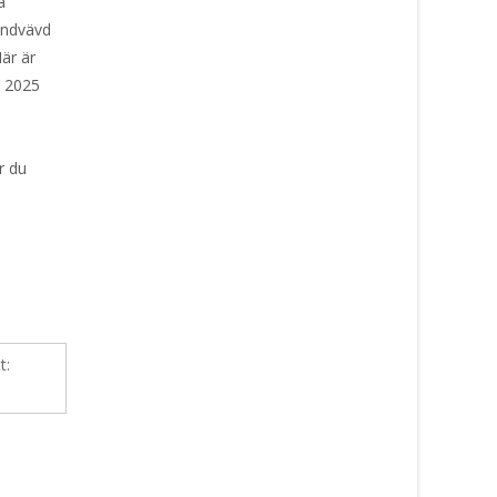
a
andvävd
är är
s 2025
s
r du
t: