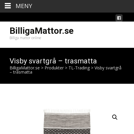
MENY
BilligaMattor.se
Billiga mattor online
Visby svartgrå – trasmatta
BilligaMattor.se
>
Produkter
>
TL-Trading
>
Visby svartgrå
– trasmatta