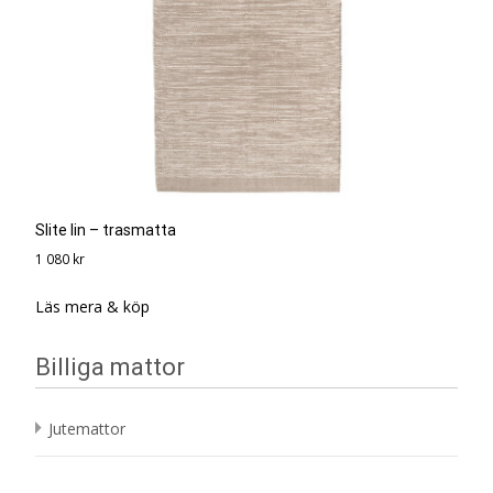
Slite lin – trasmatta
1 080
kr
Läs mera & köp
Billiga mattor
Jutemattor