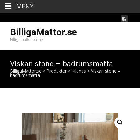
MENY
BilligaMattor.se
Billiga mattor online
Viskan stone – badrumsmatta
BilligaMattor.se
>
Produkter
>
Kilands
>
Viskan stone –
badrumsmatta