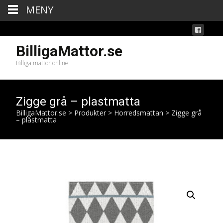
MENY
BilligaMattor.se
Billiga mattor online
Zigge grå – plastmatta
BilligaMattor.se
>
Produkter
>
Horredsmattan
>
Zigge grå
– plastmatta