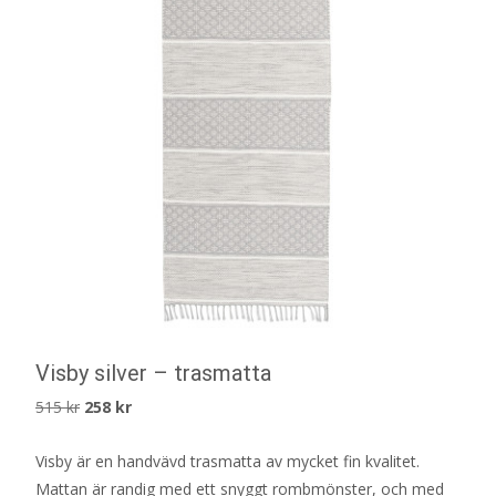
Visby silver – trasmatta
Det
Det
515
kr
258
kr
ursprungliga
nuvarande
Visby är en handvävd trasmatta av mycket fin kvalitet.
priset
priset
Mattan är randig med ett snyggt rombmönster, och med
var:
är: