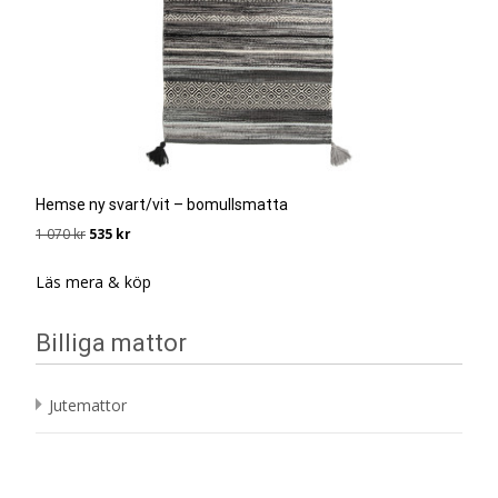
Hemse ny svart/vit – bomullsmatta
Det
Det
1 070
kr
535
kr
ursprungliga
nuvarande
priset
priset
Läs mera & köp
var:
är:
1
535 kr.
Billiga mattor
070 kr.
Jutemattor