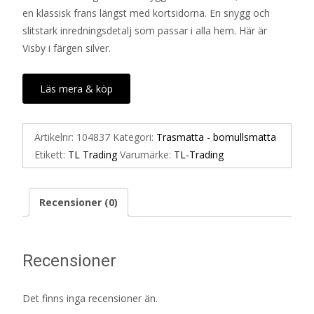
en klassisk frans längst med kortsidorna. En snygg och
515 kr.
258 kr.
slitstark inredningsdetalj som passar i alla hem. Här är
Visby i färgen silver.
Läs mera & köp
Artikelnr:
104837
Kategori:
Trasmatta - bomullsmatta
Etikett:
TL Trading
Varumärke:
TL-Trading
Recensioner (0)
Recensioner
Det finns inga recensioner än.