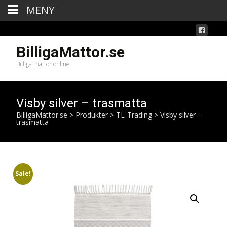
MENY
BilligaMattor.se
Billiga mattor online
Visby silver – trasmatta
BilligaMattor.se
>
Produkter
>
TL-Trading
>
Visby silver –
trasmatta
Sale!